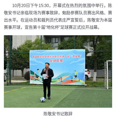
10月20日下午15:30，开幕式在热烈的氛围中举行。陈
敬安书记亲临现场为赛事致辞，勉励参赛队员赛出风格、赛
出水平。在运动员和裁判员代表庄严宣誓后，
陈敬安
为本届
赛事开球，宣告第十届“地化杯”足球赛正式拉开战幕。
陈敬安书记致辞