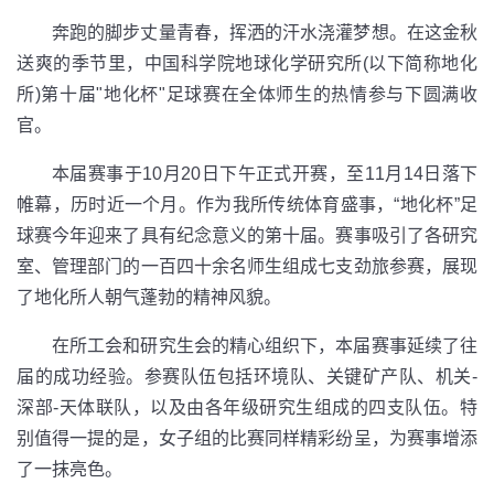
奔跑的脚步丈量青春，挥洒的汗水浇灌梦想。在这金秋
送爽的季节里，中国科学院地球化学研究所(以下简称地化
所)第十届"地化杯"足球赛在全体师生的热情参与下圆满收
官。
本届赛事于10月20日下午正式开赛，至11月14日落下
帷幕，历时近一个月。作为我所传统体育盛事，“地化杯”足
球赛今年迎来了具有纪念意义的第十届。赛事吸引了各研究
室、管理部门的一百四十余名师生组成七支劲旅参赛，展现
了地化所人朝气蓬勃的精神风貌。
在所工会和研究生会的精心组织下，本届赛事延续了往
届的成功经验。参赛队伍包括环境队、关键矿产队、机关-
深部-天体联队，以及由各年级研究生组成的四支队伍。特
别值得一提的是，女子组的比赛同样精彩纷呈，为赛事增添
了一抹亮色。