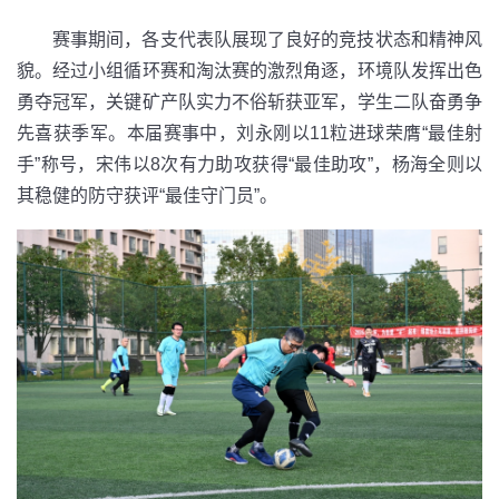
赛事期间，各支代表队展现了良好的竞技状态和精神风
貌。经过小组循环赛和淘汰赛的激烈角逐，环境队发挥出色
勇夺冠军，关键矿产队实力不俗斩获亚军，学生二队奋勇争
先喜获季军。本届赛事中，刘永刚以11粒进球荣膺“最佳射
手”称号，宋伟以8次有力助攻获得“最佳助攻”，杨海全则以
其稳健的防守获评“最佳守门员”。