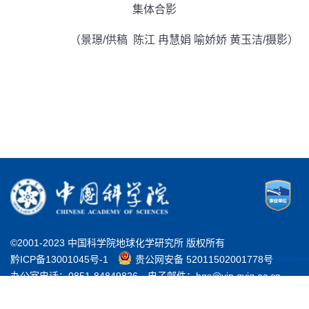
集体合影
（景璟/供稿 陈江 冉慧娟 喻娇娇 黄玉洁/摄影）
©2001-2023 中国科学院地球化学研究所 版权所有
黔ICP备13001045号-1
贵公网安备 52011502001778号
办公室电话：0851-84849826
电子邮件：bgs@vip.gyig.ac.cn
地址：贵州省贵阳市观山湖区林城西路99号