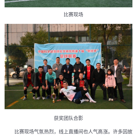
比赛现场
获奖团队合影
比赛现场气氛热烈，线上直播间也人气高涨。许多因故